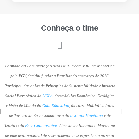
Conheça o time
na
Formada em Administração pela UFRJ e com MBA em Marketing
Formada em Le
as
pela FGV, decidiu fundar a Braziliando em março de 2016.
Transceiver. 
Participou das aulas de Princípios de Sustentabilidade e Impacto
formas, ace
Social Estratégico da
UCLA
, dos módulos Econômico, Ecológico
2018. Par
e Visão de Mundo do
Gaia Education
, do curso Multiplicadores
ministra
de Turismo de Base Comunitária do
Instituto Mamirauá
e de
Empresaria
r
Ne
v
xt
Teoria U da
Base Colaborativa
. Além de ter liderado o Marketing
Turis
o
de uma multinacional de recrutamento, teve experiência no setor