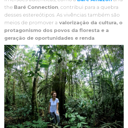
the
Baré Connection
, contribui para a quebra
desses estereótipos. As vivências também são
meios de promover a
valorização da cultura, o
protagonismo dos povos da floresta e a
geração de oportunidades e renda
.