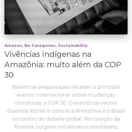
Amazon
No Categories
Sustainability
Vivências indígenas na
Amazônia: muito além da COP
30
Belém se prepara para receber o principal
evento internacional sobre mudanças
climáticas: a COP 30. O evento vai reunir
diversos atores e colocar a Amazônia e o Brasil
no centro do debate global. No coração da
floresta, surgem iniciativas sustentáveis,