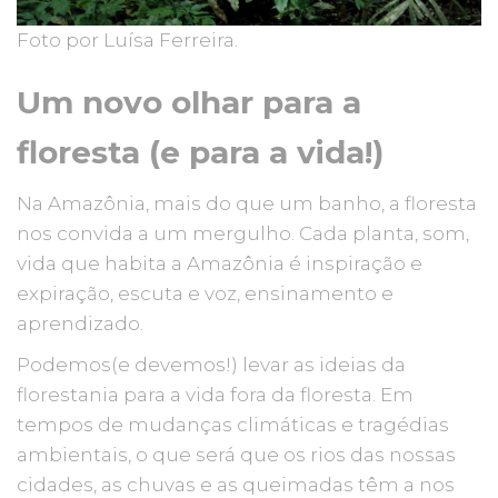
Foto por Luísa Ferreira.
Um novo olhar para a
floresta (e para a vida!)
Na Amazônia, mais do que um banho, a floresta
nos convida a um mergulho. Cada planta, som,
vida que habita a Amazônia é inspiração e
expiração, escuta e voz, ensinamento e
aprendizado.
Podemos(e devemos!) levar as ideias da
florestania para a vida fora da floresta. Em
tempos de mudanças climáticas e tragédias
ambientais, o que será que os rios das nossas
cidades, as chuvas e as queimadas têm a nos