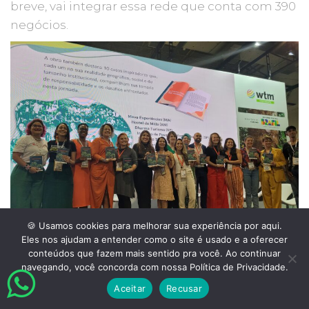
breve, vai integrar essa rede que conta com 390
negócios.
🍪 Usamos cookies para melhorar sua experiência por aqui.
Eles nos ajudam a entender como o site é usado e a oferecer
conteúdos que fazem mais sentido pra você. Ao continuar
Em 2024, marcamos presença em mais uma
navegando, você concorda com nossa Política de Privacidade.
edição da feira
WTM Latin America
, realizada
Aceitar
Recusar
em São Paulo. Dessa vez fomos convidadas para