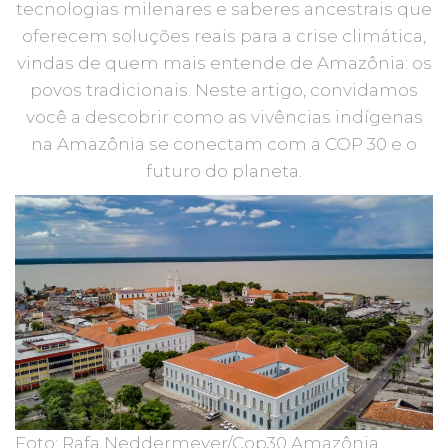
tecnologias milenares e saberes ancestrais que
oferecem soluções reais para a crise climática,
vindas de quem mais entende de Amazônia: os
povos tradicionais. Neste artigo, convidamos
você a descobrir como as vivências indígenas
na Amazônia se conectam com a COP 30 e o
futuro do planeta.
Foto: Rafa Neddermeyer/Cop30 Amazônia