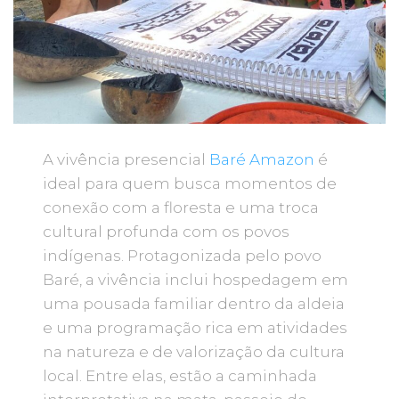
A vivência presencial
Baré Amazon
é
ideal para quem busca momentos de
conexão com a floresta e uma troca
cultural profunda com os povos
indígenas. Protagonizada pelo povo
Baré, a vivência inclui hospedagem em
uma pousada familiar dentro da aldeia
e uma programação rica em atividades
na natureza e de valorização da cultura
local. Entre elas, estão a caminhada