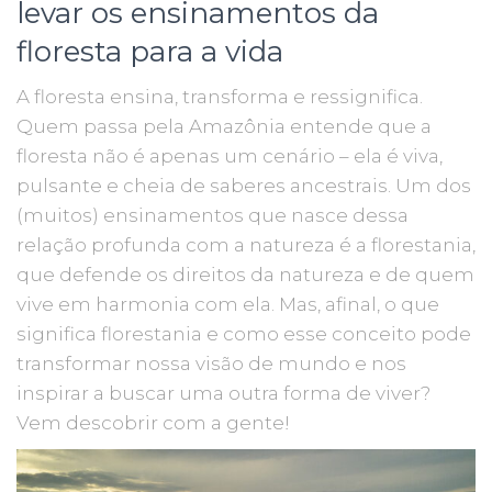
levar os ensinamentos da
floresta para a vida
A floresta ensina, transforma e ressignifica.
Quem passa pela Amazônia entende que a
floresta não é apenas um cenário – ela é viva,
pulsante e cheia de saberes ancestrais. Um dos
(muitos) ensinamentos que nasce dessa
relação profunda com a natureza é a florestania,
que defende os direitos da natureza e de quem
vive em harmonia com ela. Mas, afinal, o que
significa florestania e como esse conceito pode
transformar nossa visão de mundo e nos
inspirar a buscar uma outra forma de viver?
Vem descobrir com a gente!