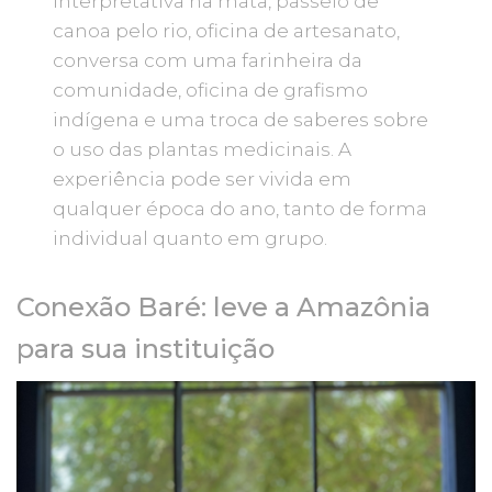
interpretativa na mata, passeio de
canoa pelo rio, oficina de artesanato,
conversa com uma farinheira da
comunidade, oficina de grafismo
indígena e uma troca de saberes sobre
o uso das plantas medicinais. A
experiência pode ser vivida em
qualquer época do ano, tanto de forma
individual quanto em grupo.
Conexão Baré: leve a Amazônia
para sua instituição