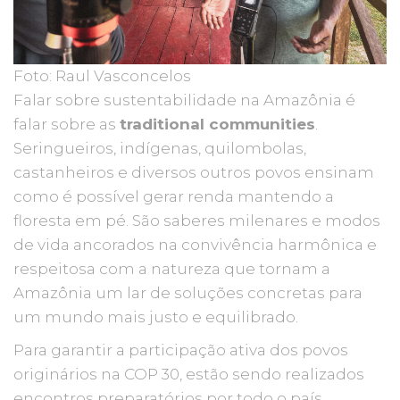
Foto: Raul Vasconcelos
Falar sobre sustentabilidade na Amazônia é
falar sobre as
traditional communities
.
Seringueiros, indígenas, quilombolas,
castanheiros e diversos outros povos ensinam
como é possível gerar renda mantendo a
floresta em pé. São saberes milenares e modos
de vida ancorados na convivência harmônica e
respeitosa com a natureza que tornam a
Amazônia um lar de soluções concretas para
um mundo mais justo e equilibrado.
Para garantir a participação ativa dos povos
originários na COP 30, estão sendo realizados
encontros preparatórios por todo o país,