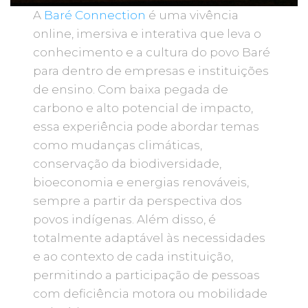
A
Baré Connection
é uma vivência
online, imersiva e interativa que leva o
conhecimento e a cultura do povo Baré
para dentro de empresas e instituições
de ensino. Com baixa pegada de
carbono e alto potencial de impacto,
essa experiência pode abordar temas
como mudanças climáticas,
conservação da biodiversidade,
bioeconomia e energias renováveis,
sempre a partir da perspectiva dos
povos indígenas. Além disso, é
totalmente adaptável às necessidades
e ao contexto de cada instituição,
permitindo a participação de pessoas
com deficiência motora ou mobilidade