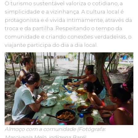
O turismo sustentável valoriza o cotidiano, a
simplicidade e a vizinhança. A cultura local é
protagonista e é vivida intimamente, através da
troca e da partilha. Respeitando o tempo da
comunidade e criando conexões verdadeiras, o
viajante participa do dia a dia local.
Almoço com a comunidade (Fotógrafa:
Marcivania Melo, indígena Baré)