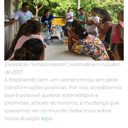
Expedição “Amazoniando”, realizada em outubro
de 2017.
A Braziliando tem um compromisso em gerar
transformações positivas. Por isso, acreditamos
que é possível quebrar estereótipos e
promover, através do turismo, a mudança que
queremos ver no mundo. Saiba mais sobre
nossa atuação
aqui
.