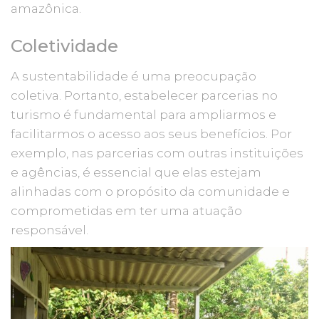
amazônica.
Coletividade
A sustentabilidade é uma preocupação
coletiva. Portanto, estabelecer parcerias no
turismo é fundamental para ampliarmos e
facilitarmos o acesso aos seus benefícios. Por
exemplo, nas parcerias com outras instituições
e agências, é essencial que elas estejam
alinhadas com o propósito da comunidade e
comprometidas em ter uma atuação
responsável.