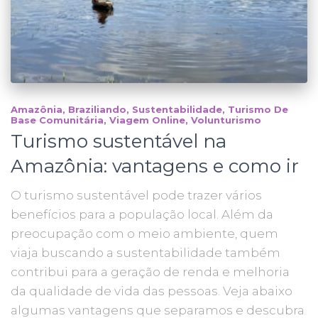
Amazônia
Braziliando
Sustentabilidade
Turismo De
Base Comunitária
Viagem Online
Volunturismo
Turismo sustentável na
Amazônia: vantagens e como ir
O turismo sustentável pode trazer vários
benefícios para a população local. Além da
preocupação com o meio ambiente, quem
viaja buscando a sustentabilidade também
contribui para a geração de renda e melhoria
da qualidade de vida das pessoas. Veja abaixo
algumas vantagens que separamos e descubra