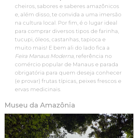
cheiros, sabores e saberes amazônicos
e, além disso, te convida a uma imersão
na cultura local. Por fim, é o lugar ideal
para comprar diversos tipos de farinha,
tucupi, óleos, castanhas, tapioca e
muito mais! E bem ali do lado fica a
Feira Manaus Moderna
, referência no
comércio popular de Manaus e parada
obrigatória para quem deseja conhecer
(e provar) frutas típicas, peixes frescos e
ervas medicinais.
Museu da Amazônia