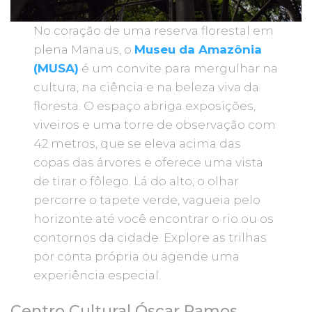
No coração de uma reserva florestal em
plena Manaus, o
Museu da Amazônia
(MUSA)
é um convite para mergulhar na
cultura, na ciência e na beleza viva da
floresta. O espaço abriga exposições,
viveiros e uma torre de observação com
42 metros, que se eleva acima das
copas das árvores e oferece uma vista
de tirar o fôlego. Lá do alto, o olhar
percorre o tapete verde, vagueia pelo
horizonte até você encontrar o rio ou os
contornos da cidade. Explore as trilhas
por conta própria ou agende uma
experiência especial.
Centro Cultural Óscar Ramos