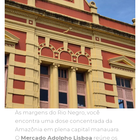
Às margens do Rio Negro, você
encontra uma dose concentrada da
Amazônia em plena capital manauara.
O
Mercado Adolpho Lisboa
reúne os