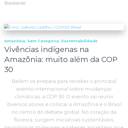
Braziliando
Amazônia
Sem Categoria
Sustentabilidade
Vivências indígenas na
Amazônia: muito além da COP
30
Belém se prepara para receber o principal
evento internacional sobre mudanças
climáticas: a COP 30. O evento vai reunir
diversos atores e colocar a Amazônia e o Brasil
no centro do debate global. No coração da
floresta, surgem iniciativas sustentáveis,
tecnologias milenares e saberes ancestrais que