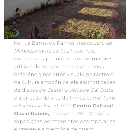
Na rua Bernardo Ramos,
marco zero de
Manaus
, dois casarões históricos
contam a trajetória de um dos maiores
artistas do Amazonas: Óscar Ramos.
Referência nas artes visuais, no teatro e
na cultura amazônica, ele assinou capas
de discos de
Caetano Veloso
e
Gal Costa
e a direção de arte de filmes como
Tainá
e
Escorpião Escarlate
. O
Centro Cultural
Óscar Ramos
, nas casas 69 e 77, abriga
exposições permanentes e temporárias
e preserva a memória de quem