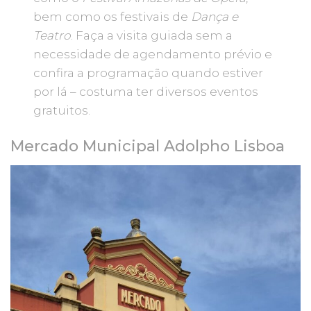
bem como os festivais de
Dança e
Teatro
. Faça a visita guiada sem a
necessidade de agendamento prévio e
confira a programação quando estiver
por lá – costuma ter diversos eventos
gratuitos.
Mercado Municipal Adolpho Lisboa