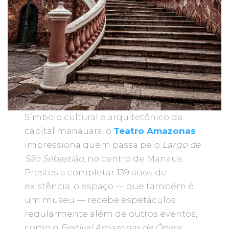
Símbolo cultural e arquitetônico da
capital manauara, o
Teatro Amazonas
impressiona quem passa pelo
Largo de
São Sebastião
, no centro de Manaus.
Prestes a completar 139 anos de
existência, o espaço — que também é
um museu — recebe espetáculos
regularmente além de outros eventos,
como o
Festival Amazonas de Ópera
,