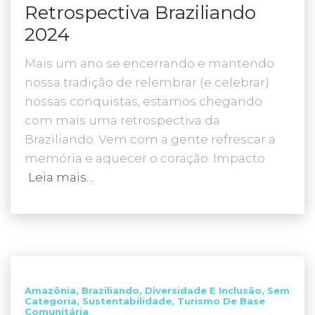
Retrospectiva Braziliando
2024
Mais um ano se encerrando e mantendo
nossa tradição de relembrar (e celebrar)
nossas conquistas, estamos chegando
com mais uma retrospectiva da
Braziliando. Vem com a gente refrescar a
memória e aquecer o coração. Impacto
Leia mais…
Amazônia
Braziliando
Diversidade E Inclusão
Sem
Categoria
Sustentabilidade
Turismo De Base
Comunitária