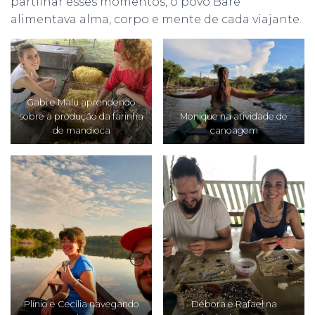
partilhar esses momentos, o povo Baré
alimentava alma, corpo e mente de cada viajante.
Gabi e Malu aprendendo
sobre a produção da farinha
Monique na atividade de
de mandioca
canoagem
Plínio e Cecília navegando
Débora e Rafael na