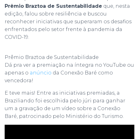
Prêmio Braztoa de Sustentabilidade
que, nesta
edição, falou sobre resiliência e buscou
reconhecer iniciativas que superaram os desafios
enfrentados pelo setor frente à pandemia da
COVID-19.
Prêmio Braztoa de Sustentabilidade
Dá pra ver a premiação na íntegra no YouTube ou
apenas o
anúncio
da Conexão Baré como
vencedora!
E teve mais! Entre as iniciativas premiadas, a
Braziliando foi escolhida pelo júri para ganhar
um a gravação de um vídeo sobre a Conexão
Baré, patrocinado pelo Ministério do Turismo.