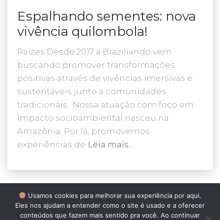
Espalhando sementes: nova
vivência quilombola!
Raízes Desde 2017 a Braziliando vem
buscando promover transformações
positivas através de vivências imersivas e
sustentáveis junto a comunidades
tradicionais. Nossa atuação com foco em
impacto socioambiental nasceu na
Amazônia. Por lá, promovemos
experiências de
Leia mais…
Usamos cookies para melhorar sua experiência por aqui.
Eles nos ajudam a entender como o site é usado e a oferecer
conteúdos que fazem mais sentido pra você. Ao continuar