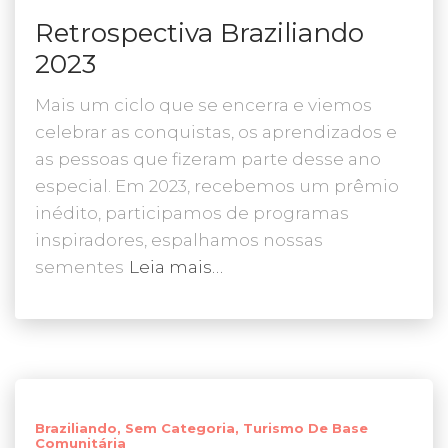
Retrospectiva Braziliando
2023
Mais um ciclo que se encerra e viemos
celebrar as conquistas, os aprendizados e
as pessoas que fizeram parte desse ano
especial. Em 2023, recebemos um prêmio
inédito, participamos de programas
inspiradores, espalhamos nossas
sementes
Leia mais…
Braziliando
Sem Categoria
Turismo De Base
Comunitária