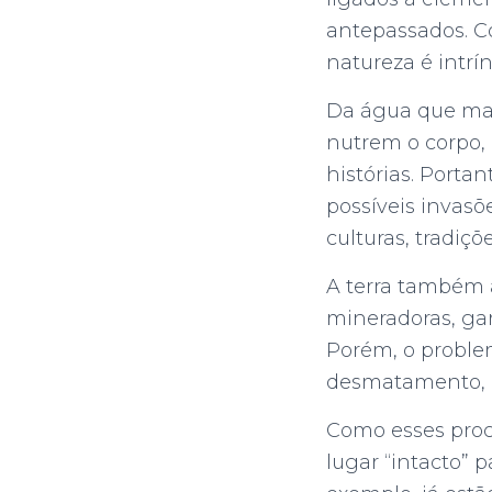
antepassados. C
natureza é intrín
Da água que mat
nutrem o corpo, 
histórias. Porta
possíveis invas
culturas, tradiç
A terra também a
mineradoras, gar
Porém, o probl
desmatamento, in
Como esses proce
lugar “intacto” p