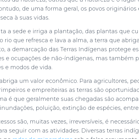
ontudo, de uma forma geral, os povos originário
seca à suas vidas.
a a sede e irriga a plantação, das plantas que c
o rio que refresca e lava a alma, a terra que abri
nto, a demarcação das Terras Indígenas protege ess
ões e ocupações de não-índígenas, mas também p
ões e modos de vida.
briga um valor econômico. Para agricultores, pec
impeiros e empreiteiras as terras são oportunida
ema é que geralmente suas chegadas são acomp
undações, poluição, extinção de espécies, entre
ssos são, muitas vezes, irreversíveis, é necessár
ara seguir com as atividades. Diversas terras indí