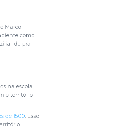
do Marco
ambiente como
iliando pra
os na escola,
 o território
es de 1500
. Esse
rritório