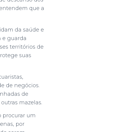
s entendem que a
uidam da saúde e
ga e guarda
es territórios de
rotege suas
uaristas,
de de negócios.
anhadas de
 outras mazelas.
io procurar um
genas, por