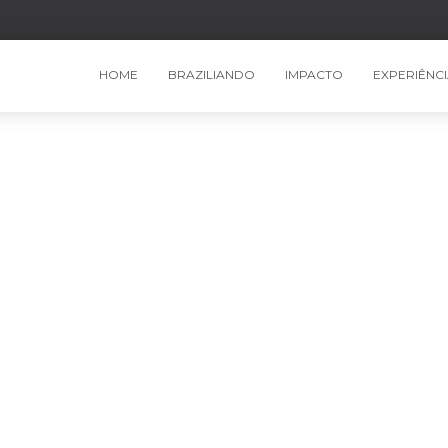
HOME
BRAZILIANDO
IMPACTO
EXPERIÊNC
oral: o Brasil é ter
Publicado por
Braziliando
em
5 de junho de 202