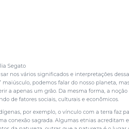
lia Segato
sar nos vários significados e interpretações dessa
” maiúsculo, podemos falar do nosso planeta, m
rir a apenas um grão. Da mesma forma, a noção 
 de fatores sociais, culturais e econômicos.
dígenas, por exemplo, o vínculo com a terra faz p
uma conexão sagrada. Algumas etnias acreditam 
tos da natureza, outras que a natureza é o lugar