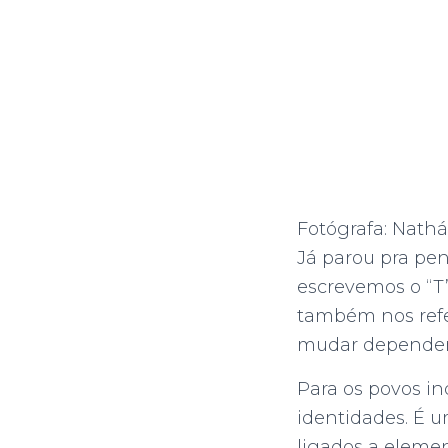
Fotógrafa: Nathá
Já parou pra pen
escrevemos o “T
também nos refe
mudar dependendo
Para os povos in
identidades. É 
ligados a elemen