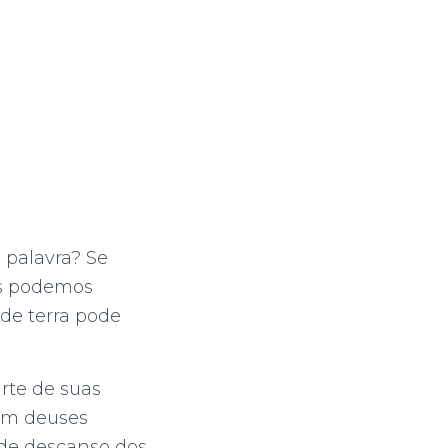
 palavra? Se
as podemos
de terra pode
arte de suas
em deuses
 de descanso dos