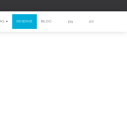
IAS
RESERVE
BLOG
EN
PT
ra indígena
3