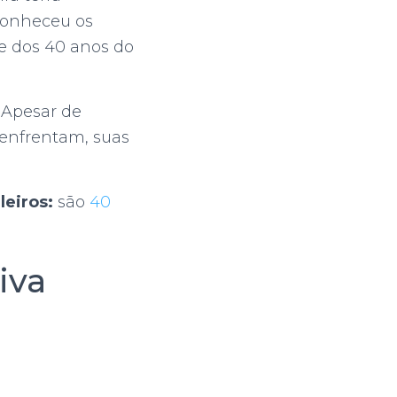
conheceu os
 e dos 40 anos do
 Apesar de
 enfrentam, suas
leiros:
são
40
iva