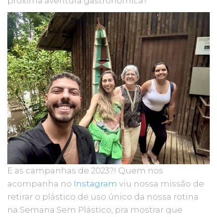
próxima aventura gastronômica?
E as campanhas de 2023?! Quem nos
acompanha no
Instagram
viu nossa missão de
retirar o plástico de uso único da nossa rotina
na Semana Sem Plástico, pra mostrar que