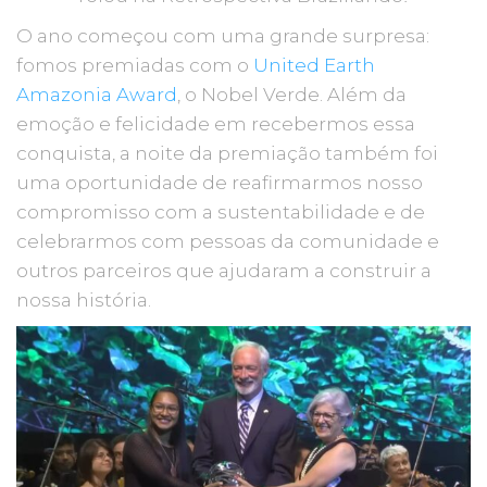
O ano começou com uma grande surpresa:
fomos premiadas com o
United Earth
Amazonia Award
, o Nobel Verde. Além da
emoção e felicidade em recebermos essa
conquista, a noite da premiação também foi
uma oportunidade de reafirmarmos nosso
compromisso com a sustentabilidade e de
celebrarmos com pessoas da comunidade e
outros parceiros que ajudaram a construir a
nossa história.