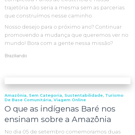
trajetória não seria a mesma sem as parcerias
que construímos nesse caminho.
Nosso desejo para o próximo ano? Continuar
promovendo a mudança que queremos ver no
mundo! Bora com a gente nessa missão?
Braziliando
Amazônia
Sem Categoria
Sustentabilidade
Turismo
De Base Comunitária
Viagem Online
O que as indígenas Baré nos
ensinam sobre a Amazônia
No dia 05 de setembro comemoramos duas