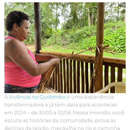
A
Vivência no Quilombo
é uma experiência
transformadora e já tem data para acontecer
em 2024 – de 30/05 a 02/06. Nessa imersão, você
escuta as histórias da comunidade, prova as
delícias da região, mergulha no rio e caminha