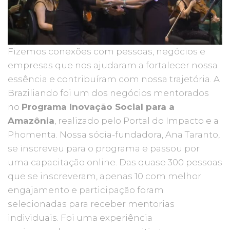
Fizemos conexões com pessoas, negócios e
empresas que nos ajudaram a fortalecer nossa
essência e contribuíram com nossa trajetória. A
Braziliando foi um dos negócios mentorados
no
Programa Inovação Social para a
Amazônia
, realizado pelo Portal do Impacto e a
Phomenta. Nossa sócia-fundadora, Ana Taranto,
se inscreveu para o programa e passou por
uma capacitação online. Das quase 300 pessoas
que se inscreveram, apenas 10 com melhor
engajamento e participação foram
selecionadas para receber mentorias
individuais. Foi uma experiência