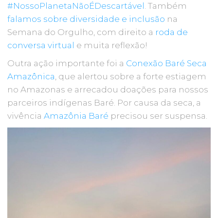
#NossoPlanetaNãoÉDescartável
. Também
falamos sobre diversidade e inclusão
na
Semana do Orgulho, com direito a
roda de
conversa virtual
e muita reflexão!
Outra ação importante foi a
Conexão Baré Seca
Amazônica
, que alertou sobre a forte estiagem
no Amazonas e arrecadou doações para nossos
parceiros indígenas Baré. Por causa da seca, a
vivência
Amazônia Baré
precisou ser suspensa.