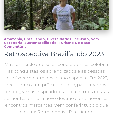
Amazônia
Braziliando
Diversidade E Inclusão
Sem
Categoria
Sustentabilidade
Turismo De Base
Comunitária
Retrospectiva Braziliando 2023
Mais um ciclo que se encerra e viemos celebrar
as conquistas, os aprendizados e as pessoas
que fizeram parte desse ano especial. Em 2023,
recebemos um prêmio inédito, participamos
de programas inspiradores, espalhamos nossas
sementes em um novo destino e promovemos
encontros marcantes. Vem conferir tudo o que
rolou na Retrospectiva Braziliando!